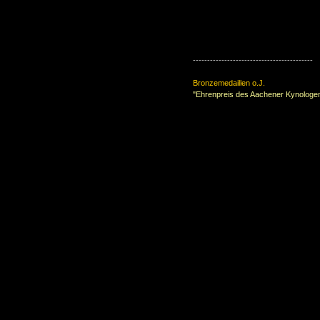
------------------------------------------
Bronzemedaillen o.J.
"Ehrenpreis des Aachener Kynologe