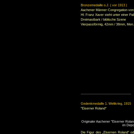
Bronzemedaille o.J. ( vor 1913 )
Aachener Männer-Congregation von
Hl. Franz Xaver steht unter einer P
Dreimastbark / biblische Szene
Vierpassförmig, 42mm / 38mm, Men.
------------------------------------------
Gedenkmedaille 1. Weltkrieg, 1915
"Eiserner Roland"
Originaler Aachener "Eiserner Roland
im Depo
Die Figur des „Eisernen Roland“ o