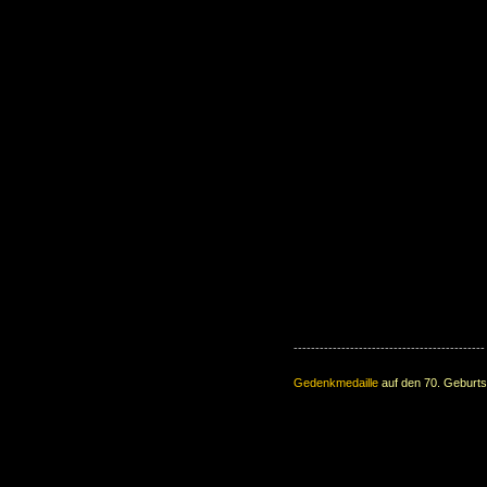
--------------------------------------------
Gedenkmedaille
auf den 70. Geburt