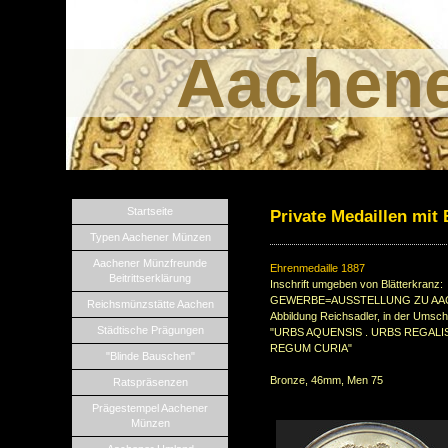
Aachen
Startseite
Private Medaillen mit
Typen Aachener Münzen
Aachener Münzfreunde
Ehrenmedaille 1887
Beitrittserklärung
Inschrift umgeben von Blätterkranz:
GEWERBE=AUSSTELLUNG ZU AA
Reichsmünzstätte Aachen
Abbildung Reichsadler, in der Umsc
Städtische Prägungen
"URBS AQUENSIS . URBS REGALIS
REGUM CURIA"
"Blinde Bauschen"
Bronze, 46mm, Men 75
Ratspräsenzen
Prägestempel Aachener
Münzen