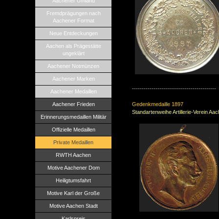
Aachener Umland
Fremdprägungen nach
Aachener Format
Neue Entdeckungen
Aachen als Prägestätte
ungeklärt
Aachener Notmünzen
Aachener Marken
-------------------------------------------
Aachener Medaillen
Aachener Frieden
Gedenkmedaille
1897
Standartenweihe Artillerie-Verein Aa
Erinnerungsmedaillen Militär
Offizielle Medaillen
Private Medaillen
RWTH Aachen
Motive Aachener Dom
Heiligtumsfahrt
Motive Karl der Große
Motive Aachen Stadt
Karlspreis