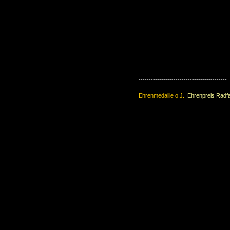
-------------------------------------------
Ehrenmedaille o.J.
Ehrenpreis Radf