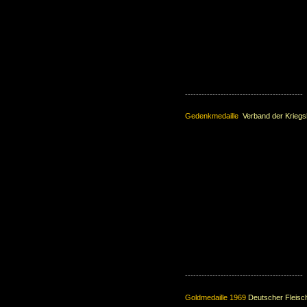
-------------------------------------------
Gedenkmedaille
Verband der Krieg
-------------------------------------------
Goldmedaille 1969
Deutscher Fleisc