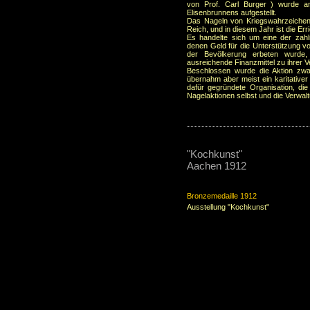
von Prof. Carl Burger ) wurde 
Elisenbrunnens aufgestellt.
Das Nageln von Kriegswahrzeiche
Reich, und in diesem Jahr ist die Er
Es handelte sich um eine der zahl
denen Geld für die Unterstützung v
der Bevölkerung erbeten wurde, 
ausreichende Finanzmittel zu ihrer 
Beschlossen wurde die Aktion zwar
übernahm aber meist ein karitativer
dafür gegründete Organisation, die
Nagelaktionen selbst und die Verwa
"Kochkunst"
Aachen 1912
Bronzemedaille 1912
Ausstellung "Kochkunst"