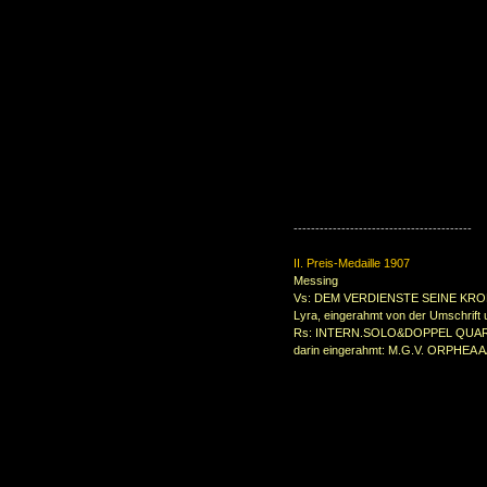
-----------------------------------------
II. Preis-Medaille 1907
Messing
Vs: DEM VERDIENSTE SEINE KR
Lyra, eingerahmt von der Umschrift
Rs: INTERN.SOLO&DOPPEL QUA
darin eingerahmt: M.G.V. ORPHEA A