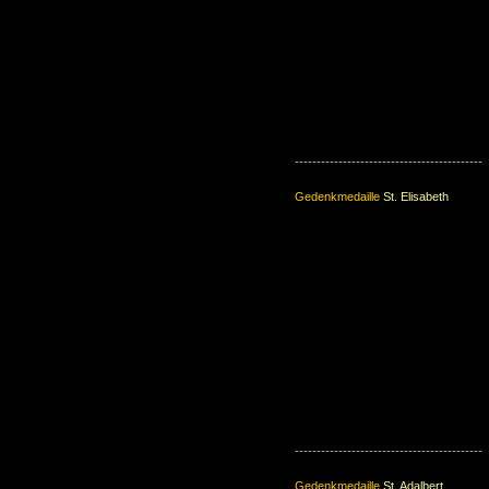
-------------------------------------------
Gedenkmedaille
St. Elisabeth
-------------------------------------------
Gedenkmedaille
St. Adalbert