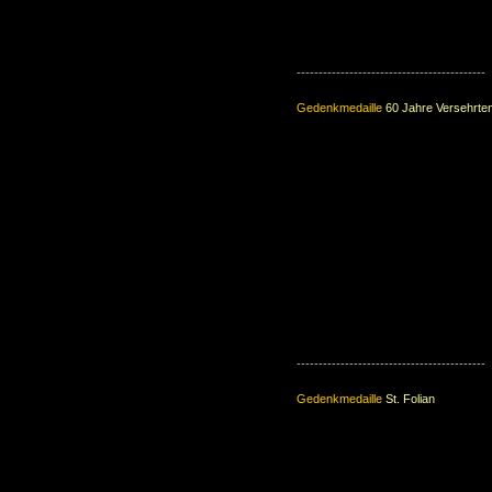
-------------------------------------------
Gedenkmedaille
60 Jahre Versehrte
-------------------------------------------
Gedenkmedaille
St. Folian