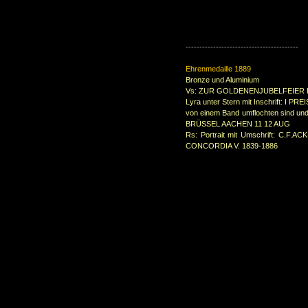
-----------------------------------------
Ehrenmedaille 1889
Bronze und Aluminium
Vs: ZUR GOLDENENJUBELFEIER
Lyra unter Stern mit Inschrift: I P
von einem Band umflochten sind 
BRÜSSEL AACHEN 11 12 AUG
Rs: Portrait mit Umschrift: C.
CONCORDIA V. 1839-1886