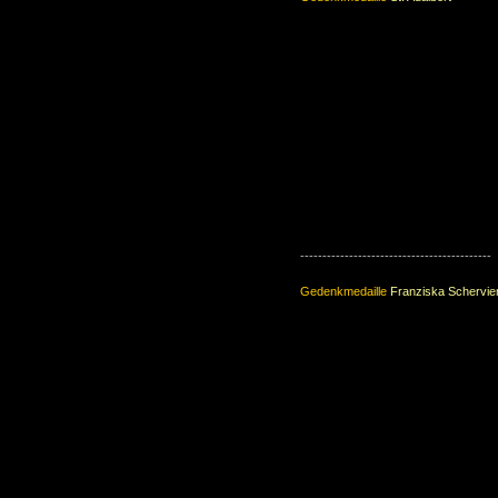
-------------------------------------------
Gedenkmedaille
Franziska Schervier