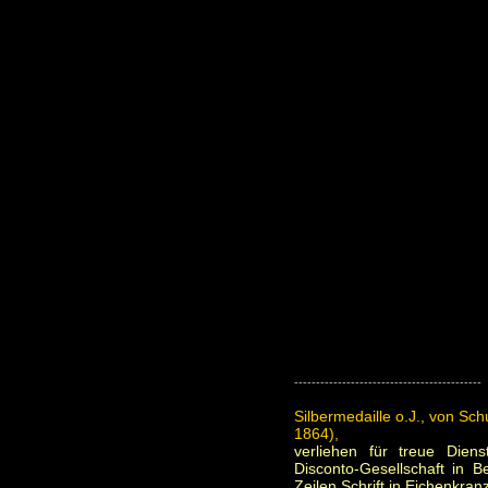
-------------------------------------------
Silbermedaille o.J., von Sc
1864),
verliehen für treue Dien
Disconto-Gesellschaft in Be
Zeilen Schrift in Eichenkranz