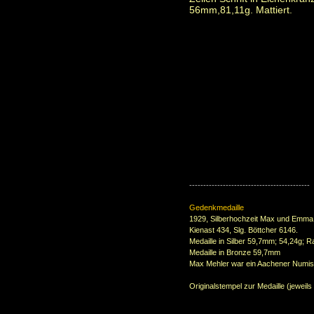
56mm,81,11g. Mattiert.
-------------------------------------------
Gedenkmedaille
1929, Silberhochzeit Max und Emma
Kienast 434, Slg. Böttcher 6146.
Medaille
in Silber
59,7mm; 54,24g;
Medaille
in Bronze
59,7mm
Max Mehler war ein Aachener Numis
Originalstempel zur Medaille (jeweils