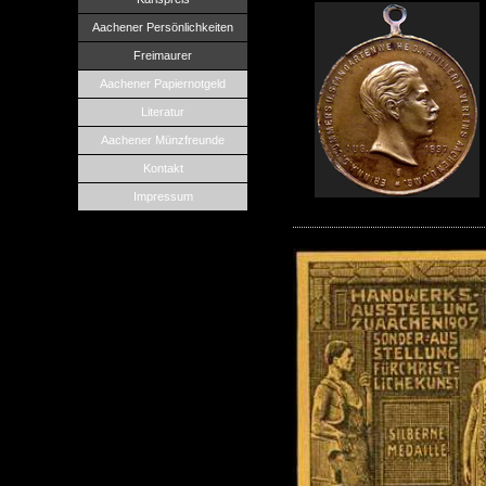
Aachener Persönlichkeiten
Freimaurer
Aachener Papiernotgeld
Literatur
Aachener Münzfreunde
Kontakt
Impressum