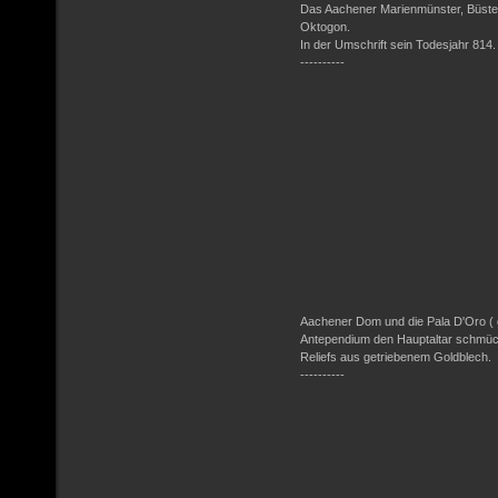
Das Aachener Marienmünster, Büste 
Oktogon.
In der Umschrift sein Todesjahr 814.
----------
Aachener Dom und die Pala D'Oro ( go
Antependium den Hauptaltar schmückt
Reliefs aus getriebenem Goldblech.
----------