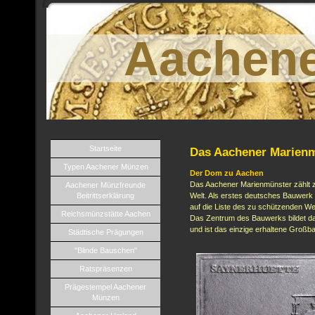
Aachen
Startseite
Das Aachener Marienm
Typen Aachener Münzen
Der Dom zu Aachen
Das Aachener Marienmünster zählt 
Aachener Münzfreunde
Beitrittserklärung
Welt. Als erstes deutsches Bauwe
auf die Liste des zu schützenden Wel
Reichsmünzstätte Aachen
Das Zentrum des Bauwerks bildet da
und ist das einzige erhaltene Großba
Städtische Prägungen
"Blinde Bauschen"
Ratspräsenzen
Prägestempel Aachener
Münzen