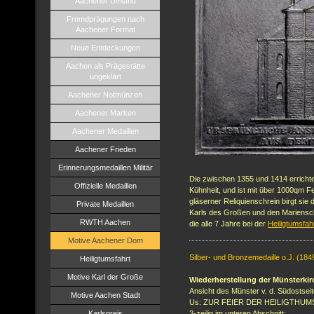
Aachener Umland
Fremdprägungen nach
Aachener Format
Neue Entdeckungen
Aachen als Prägestätte
ungeklärt
Aachener Notmünzen
Aachener Marken
Aachener Medaillen
Aachener Frieden
Erinnerungsmedaillen Militär
Die zwischen 1355 und 1414 errichtete
Offizielle Medaillen
Kühnheit, und ist mit über 1000qm F
gläserner Reliquienschrein birgt si
Private Medaillen
Karls des Großen und den Marienschr
RWTH Aachen
die alle 7 Jahre bei der
Heiligtumsfah
Motive Aachener Dom
Silber- und Bronzemedaille o.J. (18
Heiligtumsfahrt
Motive Karl der Große
Wiederherstellung der Münsterkir
Ansicht des Münster v. d. Südostseit
Motive Aachen Stadt
Us: ZUR FEIER DER HEILIGTHUM
Karlspreis
3-zeilig im unteren Abschnitt: