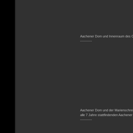
Aachener Dom und Innenraum des O
----------
Aachener Dom und der Marienschrein, 
alle 7 Jahre stattfindenden Aachener
----------