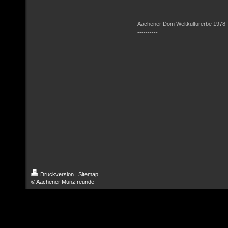
Aachener Dom Weltkulturerbe 1978
----------
Druckversion
|
Sitemap
© Aachener Münzfreunde