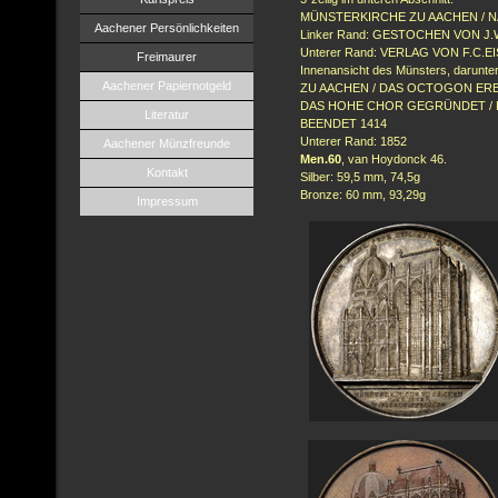
MÜNSTERKIRCHE ZU AACHEN / 
Aachener Persönlichkeiten
Linker
Rand
: GESTOCHEN VON J.
Unterer
Rand
: VERLAG VON F.C.E
Freimaurer
Innenansicht des Münsters, darun
Aachener Papiernotgeld
ZU AACHEN / DAS OCTOGON ERBA
DAS HOHE CHOR GEGRÜNDET / 
Literatur
BEENDET 1414
Unterer
Rand
: 1852
Aachener Münzfreunde
Men.60
, van
Hoydonck
46.
Kontakt
Silber: 59,5 mm, 74,5g
Bronze: 60 mm,
93,29g
Impressum