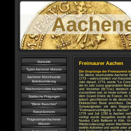
Aachen
Startseite
Freimaurer Aachen
Typen Aachener Münzen
Die Ursprünge der Freimaurerei i
Die älteste beurkundete Aachener Ba
Aachener Münzfreunde
1773 – wahrscheinlich von französi
Beitrittserklärung
Jahr darauf, 1774, wurde "La Const
der im Jahr zuvor gegründeten Bauh
Reichsmünzstätte Aachen
und Vorsteher (Br.Truc) identisch
zuzuordnen war, ist heute schwer z
dem Grand Orient de France. Im S
Städtische Prägungen
jedoch geschlossen in die deutsche
Eklektischen Bund anschloss. D
"Blinde Bauschen"
Schwierigkeiten mit dem Magistr
"Freimaurerverfolgung in Aachen
Ratspräsenzen
1779 und Juli 1780 in Aachen verb
verlegt wurde. Ausgelöst wurde de
Prägestempel Aachener
Nuntius Carlo Bellisoni in Köln. U
Münzen
Wiederzulassung) waren Machtintere
weithin Aufsehen und wurde unter a