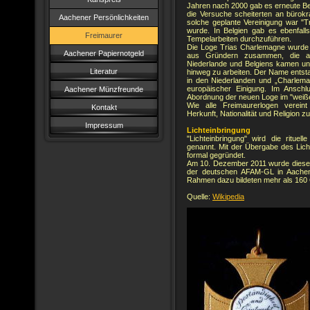
Jahren nach 2000 gab es erneute Bes
die Versuche scheiterten an bürokra
Aachener Persönlichkeiten
solche geplante Vereinigung war "
wurde. In Belgien gab es ebenfalls
Freimaurer
Tempelarbeiten durchzuführen.
Die Loge Trias Charlemagne wurde 
Aachener Papiernotgeld
aus Gründern zusammen, die au
Niederlande und Belgiens kamen un
Literatur
hinweg zu arbeiten. Der Name ents
in den Niederlanden und „Charlemag
europäischer Einigung. Im Ansch
Aachener Münzfreunde
Abordnung der neuen Loge im "weiß
Wie alle Freimaurerlogen verein
Kontakt
Herkunft, Nationalität und Religion 
Impressum
Lichteinbringung
"Lichteinbringung" wird die ritu
genannt. Mit der Übergabe des Lic
formal gegründet.
Am 10. Dezember 2011 wurde diese 
der deutschen AFAM-GL in Aachen
Rahmen dazu bildeten mehr als 160
Quelle:
Wikipedia