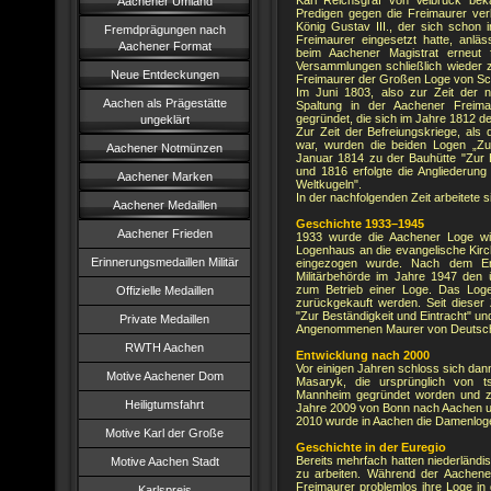
Karl Reichsgraf von Velbrück be
Aachener Umland
Predigen gegen die Freimaurer ver
König Gustav III., der sich schon 
Fremdprägungen nach
Freimaurer eingesetzt hatte, anl
Aachener Format
beim Aachener Magistrat erneut 
Versammlungen schließlich wieder z
Neue Entdeckungen
Freimaurer der Großen Loge von Sc
Im Juni 1803, also zur Zeit der
Aachen als Prägestätte
Spaltung in der Aachener Freim
gegründet, die sich im Jahre 1812 d
ungeklärt
Zur Zeit der Befreiungskriege, al
war, wurden die beiden Logen „Zu
Aachener Notmünzen
Januar 1814 zu der Bauhütte "Zur Be
und 1816 erfolgte die Angliederung
Aachener Marken
Weltkugeln".
In der nachfolgenden Zeit arbeitete 
Aachener Medaillen
Geschichte 1933–1945
Aachener Frieden
1933 wurde die Aachener Loge wi
Logenhaus an die evangelische Kir
Erinnerungsmedaillen Militär
eingezogen wurde. Nach dem Ende
Militärbehörde im Jahre 1947 den 
zum Betrieb einer Loge. Das Log
Offizielle Medaillen
zurückgekauft werden. Seit dieser 
"Zur Beständigkeit und Eintracht" u
Private Medaillen
Angenommenen Maurer von Deutsch
RWTH Aachen
Entwicklung nach 2000
Vor einigen Jahren schloss sich dan
Motive Aachener Dom
Masaryk, die ursprünglich von t
Mannheim gegründet worden und zw
Heiligtumsfahrt
Jahre 2009 von Bonn nach Aachen un
2010 wurde in Aachen die Damenloge
Motive Karl der Große
Geschichte in der Euregio
Bereits mehrfach hatten niederländ
Motive Aachen Stadt
zu arbeiten. Während der Aachene
Freimaurer problemlos ihre Loge in 
Karlspreis