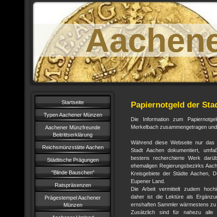
Aachen
Startseite
Papiernotgeld der Sta
Typen Aachener Münzen
Die Information zum Papiernotg
Merkelbach zusammengetragen und fü
Aachener Münzfreunde
Beitrittserklärung
Während diese Webseite nur das P
Reichsmünzstätte Aachen
Stadt Aachen dokumentiert, umfa
bestens recherchierte Werk darü
Städtische Prägungen
ehemaligen Regierungsbezirks Aachen
"Blinde Bauschen"
Kreisgebiete der Städte Aachen, D
Eupener Land.
Ratspräsenzen
Die Arbeit vermittelt zudem hoch
daher ist die Lektüre als Ergänz
Prägestempel Aachener
ernshaften Sammler wärmestens zu
Münzen
Zusätzlich sind für nahezu alle