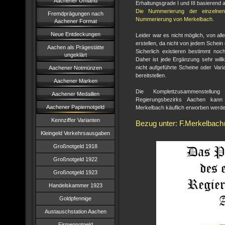
Aachener Umland
Erhaltungsgrade I und III basierend 
Die Nummerierung der einzelnen
Fremdprägungen nach
Nummerierung von Merkelbach.
Aachener Format
Neue Entdeckungen
Leider war es nicht möglich, von all
erstellen, da nicht von jedem Schein
Aachen als Prägestätte
Sicherlich existieren bestimmt noch
ungeklärt
Daher ist jede Ergänzung sehr wil
nicht aufgeführte Scheine oder Var
Aachener Notmünzen
bereitstellen.
Aachener Marken
Die Komplettzusammenstellun
Aachener Medaillen
Regierungsbezirks Aachen kann
Aachener Papiernotgeld
Merkelbach käuflich erworben werde
Kennziffer Varianten
Bezug unter: F.Merkelba
Kleingeld Verkehrsausgaben
Großnotgeld 1918
Großnotgeld 1922
Großnotgeld 1923
Handelskammer 1923
Goldpfennige
Austauschstation Aachen
Firmennotgeld