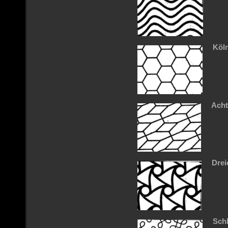
Köl
Acht
Drei
Schl