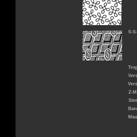
S-S
Tro
Ver
Ver
Z-M
Ste
Ban
Mau