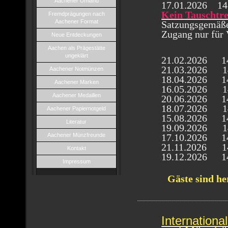
Aachener Umland
17.01.2026 1
Kein Tauschtre
Fremdprägungen nach
Aachener Format
Satzungsgemä
Zugang nur für 
Neue Entdeckungen
Aachen als Prägestätte
ungeklärt
21.02.2026
1
21.03.2026 14
Aachener Notmünzen
18.04.2026
1
Aachener Marken
16.05.2026 14
Aachener Medaillen
20.06.2026
1
18.07.2026 14
Aachener Papiernotgeld
15.08.2026
1
Literatur
19.09.2026 14
Aachener Münzfreunde
17.10.2026
1
21.11.2026 14
Kontakt
19.12.2026
1
Impressum
Gäste sind he
Internationa