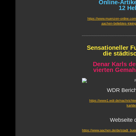
Online-Artik
12 He
https://www.muenzen-online.com/
aachen-beliebtes-kleing
Sensationeller 
die städti
Denar Karls d
vierten Gemah
WDR Berich
https://www1.wdr.de/nachrichte
karlde
Webseite d
https://www.aachen.de/de/stadt_bue