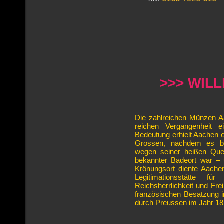
>>> WIL
Die zahlreichen Münzen A
reichen Vergangenheit e
Bedeutung erhielt Aachen er
Grossen, nachdem es be
wegen seiner heißen Quel
bekannter Badeort war – u
Krönungsort diente Aache
Legitimationsstätte f
Reichsherrlichkeit und Fre
französischen Besatzung 
durch Preussen im Jahr 18