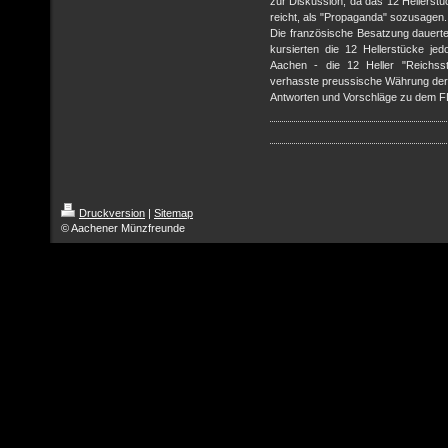
zur Diskussion, da das 12 Hellerstü
reicht, als "Propaganda" sozusagen.
Die französische Besatzung dauert
kursierten die 12 Hellerstücke jed
Aachen - die 12 Heller "Reichssta
verhasste preussische Währung der
Antworten und Vorschläge zu dem F
Druckversion
|
Sitemap
© Aachener Münzfreunde