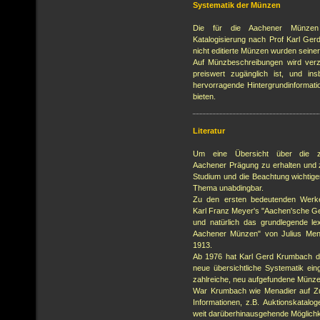
Systematik der Münzen
Die für die Aachener Münzen 
Katalogisierung nach Prof Karl Ge
nicht editierte Münzen wurden seiner
Auf Münzbeschreibungen wird verz
preiswert zugänglich ist, und i
hervorragende Hintergrundinformat
bieten.
Literatur
Um eine Übersicht über die z
Aachener Prägung zu erhalten und 
Studium und die Beachtung wichtig
Thema unabdingbar.
Zu den ersten bedeutenden Werke
Karl Franz Meyer's "Aachen'sche G
und natürlich das grundlegende le
Aachener Münzen" von Julius Men
1913.
Ab 1976 hat Karl Gerd Krumbach di
neue übersichtliche Systematik eing
zahlreiche, neu aufgefundene Münze
War Krumbach wie Menadier auf Z
Informationen, z.B. Auktionskatalo
weit darüberhinausgehende Möglichk