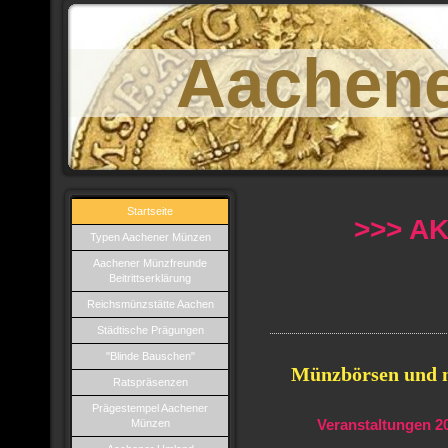
Aachen
Startseite
>>> A
Typen Aachener Münzen
Aachener Münzfreunde
Beitrittserklärung
Reichsmünzstätte Aachen
Städtische Prägungen
"Blinde Bauschen"
Münzbörsen und 
Ratspräsenzen
Prägestempel Aachener
Münzen
Veranstaltungen 2