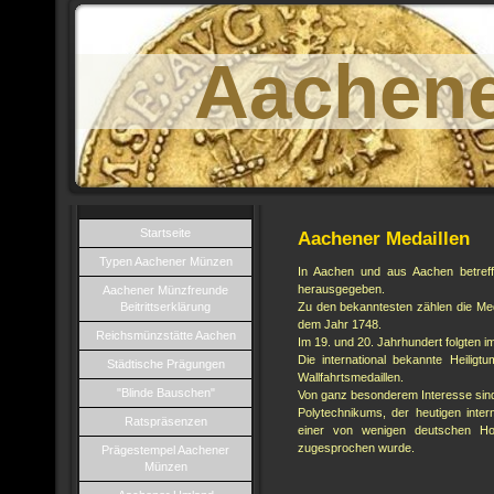
Aachen
Startseite
Aachener Medaillen
Typen Aachener Münzen
In Aachen und aus Aachen betreff
herausgegeben.
Aachener Münzfreunde
Beitrittserklärung
Zu den bekanntesten zählen die Med
dem Jahr 1748.
Reichsmünzstätte Aachen
Im 19. und 20. Jahrhundert folgten i
Die international bekannte Heilig
Städtische Prägungen
Wallfahrtsmedaillen.
"Blinde Bauschen"
Von ganz besonderem Interesse sind
Polytechnikums, der heutigen inte
Ratspräsenzen
einer von wenigen deutschen Hoch
zugesprochen wurde.
Prägestempel Aachener
Münzen