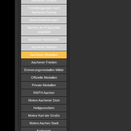
Aachener Umland
Fremdprägungen nach
Aachener Format
Neue Entdeckungen
Aachen als Prägestätte
ungeklärt
Aachener Notmünzen
Aachener Marken
Aachener Medaillen
Aachener Frieden
Erinnerungsmedaillen Militär
Offizielle Medaillen
Private Medaillen
RWTH Aachen
Motive Aachener Dom
Heiligtumsfahrt
Motive Karl der Große
Motive Aachen Stadt
Karlspreis