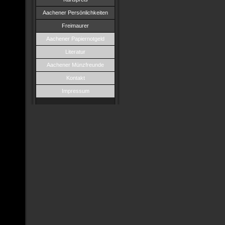
Aachener Persönlichkeiten
Freimaurer
Aachener Papiernotgeld
Literatur
Aachener Münzfreunde
Kontakt
Impressum