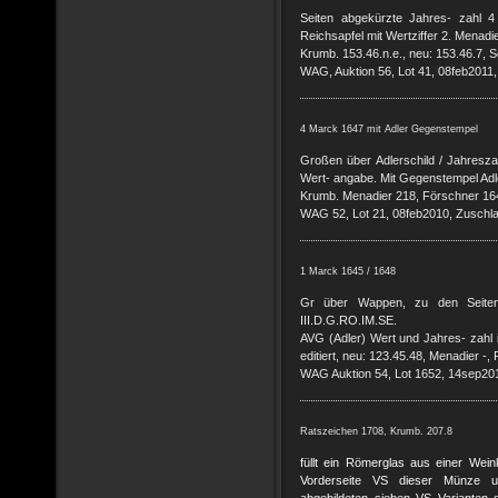
Seiten abgekürzte Jahres- zahl 4
Reichsapfel mit Wertziffer 2. Menadi
Krumb. 153.46.n.e., neu: 153.46.7, 
WAG, Auktion 56, Lot 41, 08feb2011
4 Marck 1647 mit Adler Gegenstempel
Großen über Adlerschild / Jahreszah
Wert- angabe. Mit Gegenstempel Adle
Krumb. Menadier 218, Förschner 164
WAG 52, Lot 21, 08feb2010, Zuschl
1 Marck 1645 / 1648
Gr über Wappen, zu den Seite
III.D.G.RO.IM.SE.
AVG (Adler) Wert und Jahres- zahl i
editiert, neu: 123.45.48, Menadier -
WAG Auktion 54, Lot 1652, 14sep20
Ratszeichen 1708, Krumb. 207.8
füllt ein Römerglas aus einer Wei
Vorderseite VS dieser Münze u