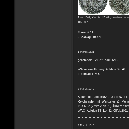
Taler 1568, Krumb. 115.68., uneditiert, neu
115.68.7
15mar2011
Zuschlag 1800€
1 Marck 1621
gelistet als 121.2?, neu: 121.21
Willem van Alsenoy, Auktion 62, #13
Zuschlag 1150€
2 Marck 1645
Seiten die abgekürzte Jahreszahl 
Reichsapfel mit Wertziffer Z. Mena
153.45.2 (Ziffer 2 als Z ) Äußerst se
WAG, Auktion 56, Lot 42, 08feb2011
2 Marck 1646