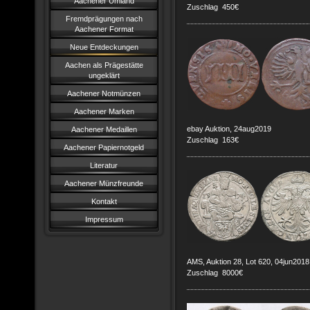
Aachener Umland
Zuschlag 450€
Fremdprägungen nach
Aachener Format
Neue Entdeckungen
Aachen als Prägestätte
ungeklärt
Aachener Notmünzen
Aachener Marken
ebay Auktion, 24aug2019
Aachener Medaillen
Zuschlag 163€
Aachener Papiernotgeld
Literatur
Aachener Münzfreunde
Kontakt
Impressum
AMS, Auktion 28, Lot 620, 04jun2018
Zuschlag 8000€