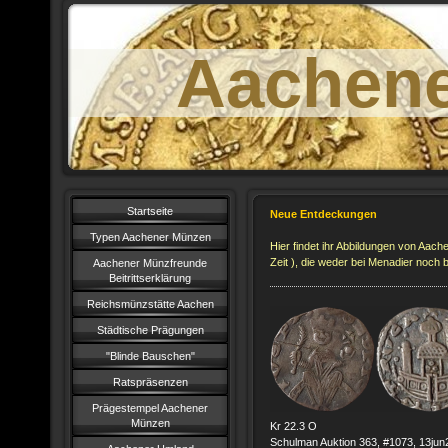
Aachen
Startseite
Neue Entdeckungen
Typen Aachener Münzen
Hier findet ihr Abbildungen von Aac
Zeit ), die weder bei Menadier noch 
Aachener Münzfreunde
Beitrittserklärung
Reichsmünzstätte Aachen
Städtische Prägungen
"Blinde Bauschen"
Ratspräsenzen
Prägestempel Aachener
Münzen
Kr 22.3 O
Schulman Auktion 363, #1073, 13ju