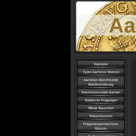
Aa
Startseite
Typen Aachener Münzen
Aachener Münzfreunde
Beitrittserklärung
Reichsmünzstätte Aachen
Städtische Prägungen
"Blinde Bauschen"
Ratspräsenzen
Prägestempel Aachener
Münzen