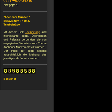
0241/9577-34210
entgegen.
"
Aachener
Münzen"
Essays zum Thema,
Textbeiträge
Mit diesem Link
Textbeiträge
sind
interessante Texte, Übersichten
und Referate verbunden, die von
engagierten Sammlern zum Thema
Aachener Münzen erstellt wurden.
Der Inhalt der Texte spiegelt
ausschließlich die Meinung des
jeweiligen Verfassers wieder!
Besucher