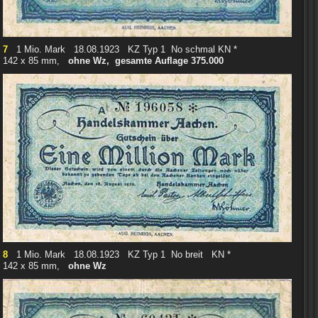
7
1 Mio. Mark 18.08.1923 KZ Typ 1 No schmal KN *
142 x 85 mm,
ohne Wz, gesamte Auflage 375.000
8
1 Mio. Mark 18.08.1923 KZ Typ 1 No breit KN *
142 x 85 mm,
ohne Wz