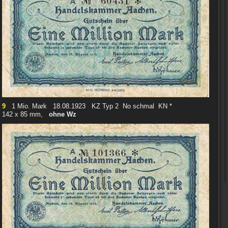
9
1 Mio. Mark 18.08.1923 KZ Typ 2 No schmal KN *
142 x 85 mm,
ohne Wz