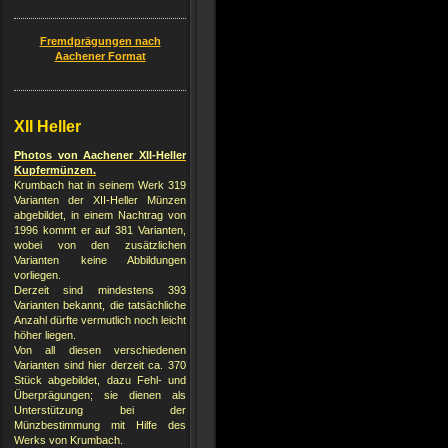
Fremdprägungen nach
Aachener Format
XII Heller
Photos von Aachener XII-Heller
Kupfermünzen.
Krumbach hat in seinem Werk 319
Varianten der XII-Heller Münzen
abgebildet, in einem Nachtrag von
1996 kommt er auf 381 Varianten,
wobei von den zusätzlichen
Varianten keine Abbildungen
vorliegen.
Derzeit sind mindestens 393
Varianten bekannt, die tatsächliche
Anzahl dürfte vermutlich noch leicht
höher liegen.
Von all diesen verschiedenen
Varianten sind hier derzeit ca. 370
Stück abgebildet, dazu Fehl- und
Überprägungen; sie dienen als
Unterstützung bei der
Münzbestimmung mit Hilfe des
Werks von Krumbach.