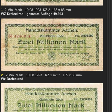
1
2 Mio. Mark 10.08.1923 KZ 2 165 x 85 mm
WZ Dreieckrad, gesamte Auflage 49.943
2
2 Mio. Mark 10.08.1923 KZ 1 mit * 165 x 85 mm
Wz Dreieckrad