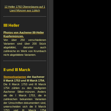
12 Heller 1792 Überprägung auf 1
Liard Münzen aus Lüttich
IIII Heller
Photos von Aachener IIII-Heller
Kupfermünzen.
Von über 250 verschiedenen
Varianten sind über 200 Stück
abgebildet, darunter auch
zahlreiche im Werk von Krumbach
nicht abgebildete Varianten.
II und III Marck
Stempelvarianten
der Aachener
II Marck 1753 und III Marck 1754.
Die II Marck 1753 und III Marck
1754 zählen zu den häufigsten
Aachener Silber-münzen. Anders
als die I Marck 1753, die in
zahlreichen bekannten Varianten
der Umschriften dokumentiert sind,
unterscheiden sich die II Marck
1753 und III Marck 1754