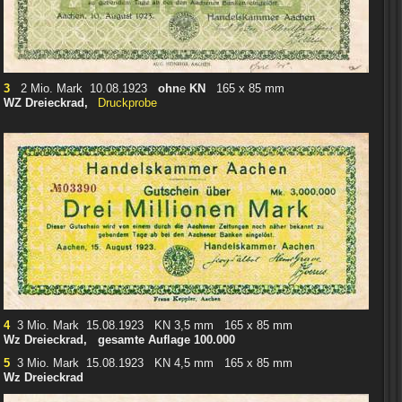
3
2 Mio. Mark 10.08.1923
ohn
e
KN
165 x 85 mm
WZ Dreieckrad,
Druckprobe
4
3 Mio. Mark 15.08.1923 KN 3,5 mm 165 x 85 mm
Wz Dreieckrad, gesamte Auflage 100.000
5
3 Mio. Mark 15.08.1923 KN 4,5 mm 165 x 85 mm
Wz Dreieckrad