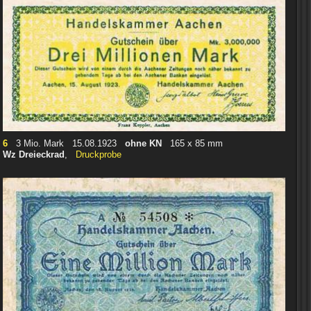
6
3 Mio. Mark 15.08.1923
ohne KN
165 x 85 mm
Wz Dreieckrad
,
Druckprobe