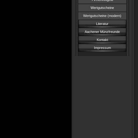
Wertgutscheine
Wertgutscheine (modern)
Literatur
Aachener Münzfreunde
Kontakt
Impressum