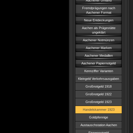
Aachener Umland
Fremdprägungen nach
Aachener Format
Neue Entdeckungen
Aachen als Prägestätte
ungeklärt
Aachener Notmünzen
Aachener Marken
Aachener Medaillen
Aachener Papiernotgeld
Kennziffer Varianten
Kleingeld Verkehrsausgaben
Großnotgeld 1918
Großnotgeld 1922
Großnotgeld 1923
Handelskammer 1923
Goldpfennige
Austauschstation Aachen
Firmennotgeld