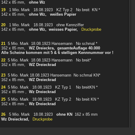
142 x 85 mm,
ohne Wz
19
1 Mio. Mark 18.08.1923 KZ Typ 2 No breit KN *
142 x 85 mm,
ohne Wz, weißes Papier
20
1 Mio. Mark 18.08.1923 ohne Kennziffer
142 x 85 mm,
ohne Wz, weisses Papier,
Druckprobe
21
5 Mio. Mark 18.08.1923 Hansemann No schmal *
162 x 85 mm,
WZ Dreieckra, gesamteAuflage 40.000
Alle Scheine kommen mit 5 & 6 stelligen Kennnummer vor !
22
5 Mio. Mark 18.08.1923 Hansemann No breit*
162 x 85 mm,
WZ Dreieckrad
23
5 Mio. Mark 18.08.1923 Hansemann No schmal KN*
162 x 85 mm,
WZ Dreieckrad
24
5 Mio. Mark 18.08.1923 KZ Typ 1 No breitKN *
162 x 85 mm ,
Wz Dreieckrad
25
5 Mio. Mark 18.08.1923 KZ Typ 2 No breit KN *
162 x 85 mm ,
Wz Dreieckrad
26
5 Mio. Mark 18.08.1923
ohne KN
162 x 85 mm
Wz Dreieckrad,
Druckprobe