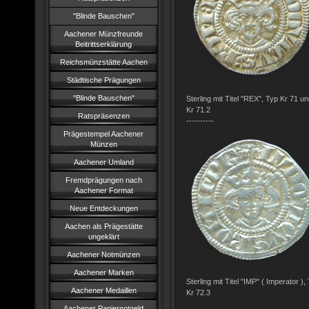
"Blinde Bauschen"
Aachener Münzfreunde
Beitrittserklärung
Reichsmünzstätte Aachen
Städtische Prägungen
"Blinde Bauschen"
Sterling mit Titel "REX", Typ Kr 71 
Kr 71.2
Ratspräsenzen
----------
Prägestempel Aachener
Münzen
Aachener Umland
Fremdprägungen nach
Aachener Format
Neue Entdeckungen
Aachen als Prägestätte
ungeklärt
Aachener Notmünzen
Aachener Marken
Sterling mit Titel "IMP" ( Imperator 
Aachener Medaillen
Kr 72.3
Aachener Papiernotgeld