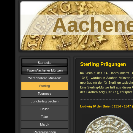
Aachen
Startseite
Sterling Prägungen
Typen Aachener Münzen
Im Verlauf des 14. Jahrhunderts, 
1347), wurden in Aachen Münzen 
"Verschollene Münzen"
geprägt, mit der für Sterlinge typisch
Sterling
Eine Sterling-Münze fällt aus dieser 
des Großen zeigt ( Kr 77 ), entsprec
Tournose
Juncheitsgroschen
Ludwig IV der Baier ( 1314 - 1347 )
Heller
Taler
Marck
Ratspräsenzen