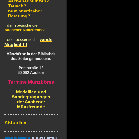
...
Aachener Münzen?
...
Tausch?
...numismatischer
Beratung?
...dann besuche die
Aachener Münzfreunde
werde
...oder besser noch -
Mitglied !!!
Münzbörse in der Bibliothek
des Zeitungsmuseums
Pontstraße 13
52062 Aachen
Termine Münzbörse
Medaillen und
Sonderprägungen
der Aachener
Münzfreunde
Aktuelles