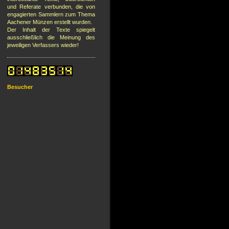
und Referate verbunden, die von
engagierten Sammlern zum Thema
Aachener Münzen erstellt wurden.
Der Inhalt der Texte spiegelt
ausschließlich die Meinung des
jeweiligen Verfassers wieder!
Besucher