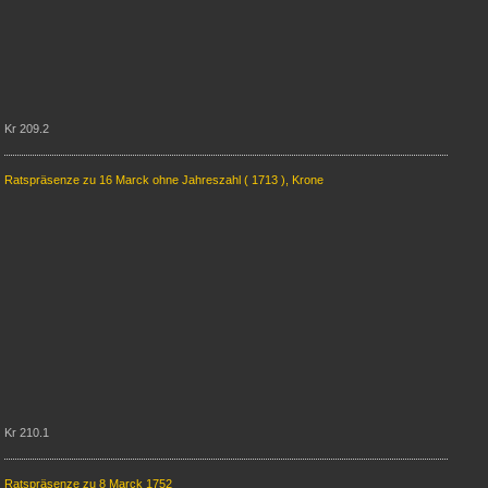
Kr 209.2
Ratspräsenze zu 16 Marck ohne Jahreszahl ( 1713 )
, Krone
Kr 210.1
Ratspräsenze zu 8 Marck 1752