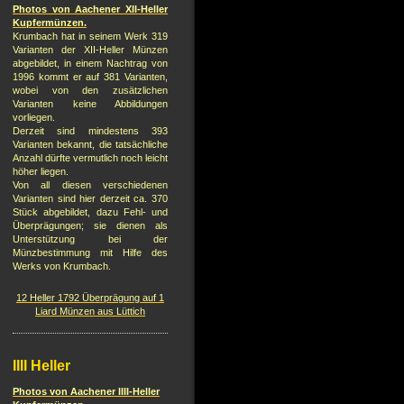
Photos von Aachener XII-Heller
Kupfermünzen.
Krumbach hat in seinem Werk 319
Varianten der XII-Heller Münzen
abgebildet, in einem Nachtrag von
1996 kommt er auf 381 Varianten,
wobei von den zusätzlichen
Varianten keine Abbildungen
vorliegen.
Derzeit sind mindestens 393
Varianten bekannt, die tatsächliche
Anzahl dürfte vermutlich noch leicht
höher liegen.
Von all diesen verschiedenen
Varianten sind hier derzeit ca. 370
Stück abgebildet, dazu Fehl- und
Überprägungen; sie dienen als
Unterstützung bei der
Münzbestimmung mit Hilfe des
Werks von Krumbach.
12 Heller 1792 Überprägung auf 1
Liard Münzen aus Lüttich
IIII Heller
Photos von Aachener IIII-Heller