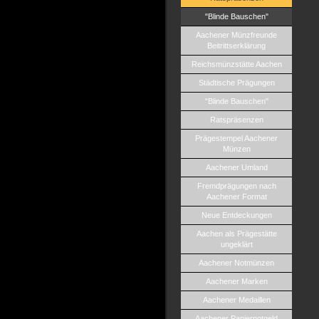
"Blinde Bauschen"
Aachener Münzfreunde
Beitrittserklärung
Reichsmünzstätte Aachen
Städtische Prägungen
"Blinde Bauschen"
Ratspräsenzen
Prägestempel Aachener
Münzen
Aachener Umland
Fremdprägungen nach
Aachener Format
Neue Entdeckungen
Aachen als Prägestätte
ungeklärt
Aachener Notmünzen
Aachener Marken
Aachener Medaillen
Aachener Papiernotgeld