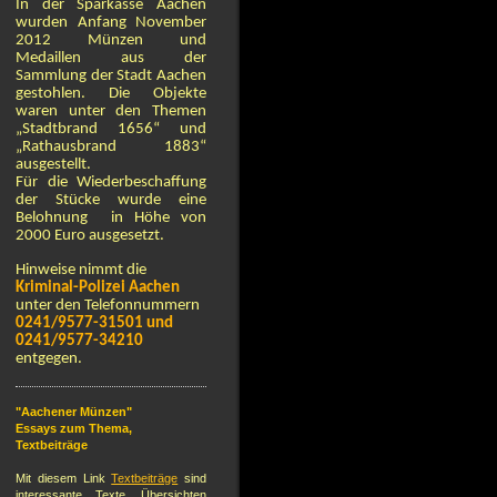
In der Sparkasse Aachen
wurden Anfang November
2012 Münzen und
Medaillen aus der
Sammlung der Stadt Aachen
gestohlen. Die Objekte
waren unter den Themen
„Stadtbrand 1656“ und
„Rathausbrand 1883“
ausgestellt.
Für die Wiederbeschaffung
der Stücke wurde eine
Belohnung in Höhe von
2000 Euro ausgesetzt.
Hinweise nimmt die
Kriminal-Polizei Aachen
unter den Telefonnummern
0241/9577-31501 und
0241/9577-34210
entgegen.
"
Aachener
Münzen"
Essays zum Thema,
Textbeiträge
Mit diesem Link
Textbeiträge
sind
interessante Texte, Übersichten