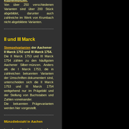
Kupfermünzen.
Von über 250 verschiedenen
Varianten sind über 200 Stück
abgebildet, darunter auch
zahlreiche im Werk von Krumbach
nicht abgebildete Varianten.
II und III Marck
Stempelvarianten
der Aachener
II Marck 1753 und III Marck 1754.
Die II Marck 1753 und III Marck
1754 zählen zu den häufigsten
Aachener Silber-münzen. Anders
als die I Marck 1753, die in
zahlreichen bekannten Varianten
der Umschriften dokumentiert sind,
unterscheiden sich die II Marck
1753 und III Marck 1754
weitgehend nur im Prägebild und
der Stellung von Buchstaben und
Zahlen voneinander.
Die bekannten Prägevarianten
werden hier vorgestellt.
Münzdiebstahl in Aachen