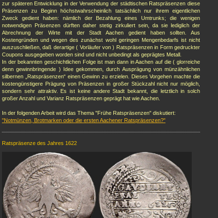
zur späteren Entwicklung in der Verwendung der städtischen Ratspräsenzen diese
Präsenzen zu Beginn höchstwahrscheinlich tatsächlich nur ihrem eigentlichen
Zweck gedient haben: nämlich der Bezahlung eines Umtrunks; die wenigen
notwendigen Präsenzen dürften daher stetig zirkuliert sein, da sie lediglich der
Abrechnung der Wirte mit der Stadt Aachen gedient haben sollten. Aus
Kostengründen und wegen des zunächst wohl geringen Mengenbedarfs ist nicht
auszuschließen, daß derartige ( Vorläufer von ) Ratspräsenzen in Form gedruckter
Coupons ausgegeben worden sind und nicht unbedingt als geprägtes Metall.
In der bekannten geschichtlichen Folge ist man dann in Aachen auf die ( glorreiche
denn gewinnbringende ) Idee gekommen, durch Ausprägung von münzähnlichen
silbernen „Ratspräsenzen“ einen Gewinn zu erzielen. Dieses Vorgehen machte die
kostengünstigere Prägung von Präsenzen in großer Stückzahl nicht nur möglich,
sondern sehr attraktiv. Es ist keine andere Stadt bekannt, die letztlich in solch
großer Anzahl und Varianz Ratspräsenzen geprägt hat wie Aachen.
In der folgenden Arbeit wird das Thema "Frühe Ratspräsenzen" diskutiert:
"Notmünzen, Brotmarken oder die ersten Aachener Ratspräsenzen?"
Ratspräsenze des Jahres 1622