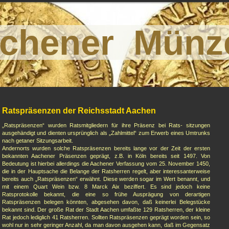
chener Münz
Ratspräsenzen der Reichsstadt Aachen
„Ratspräsenzen“ wurden Ratsmitgliedern für ihre Präsenz bei Rats- sitzungen
ausgehändigt und dienten ursprünglich als „Zahlmittel“ zum Erwerb eines Umtrunks
nach getaner Sitzungsarbeit.
Andernorts wurden solche Ratspräsenzen bereits lange vor der Zeit der ersten
bekannten Aachener Präsenzen geprägt, z.B. in Köln bereits seit 1497. Von
Bedeutung ist hierbei allerdings die Aachener Verfassung vom 25. November 1450,
die in der Hauptsache die Belange der Ratsherren regelt, aber interessanterweise
bereits auch „Ratspräsenzen“ erwähnt. Diese werden sogar im Wert benannt, und
mit einem Quart Wein bzw. 8 Marck Aix beziffert. Es sind jedoch keine
Ratsprotokolle bekannt, die eine so frühe Ausprägung von derartigen
Ratspräsenzen belegen könnten, abgesehen davon, daß keinerlei Belegstücke
bekannt sind. Der große Rat der Stadt Aachen umfaßte 129 Ratsherren, der kleine
Rat jedoch lediglich 41 Ratsherren. Sollten Ratspräsenzen geprägt worden sein, so
wohl nur in sehr geringer Anzahl, da man davon ausgehen kann, daß im Gegensatz