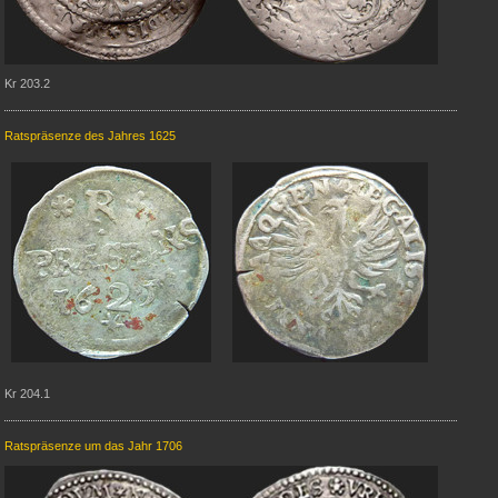
Kr 203.2
Ratspräsenze des Jahres 1625
Kr 204.1
Ratspräsenze um das Jahr 1706