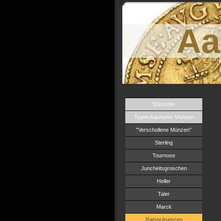
Aa
Startseite
Typen Aachener Münzen
"Verschollene Münzen"
Sterling
Tournose
Juncheitsgroschen
Heller
Taler
Marck
Ratspräsenzen