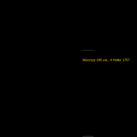
---------
Münztyp 196 var., 4 Heller 1757
---------