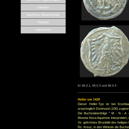
Literatur
Aachener Münzfreunde
Kontakt
Impressum
Kr 96.0.1, 96.0.3 und 96.0.4
Heller um 1420
Dieser Heller-Typ ist bei Krumb
ursprünglich Dortmund (106) zugeor
Die Buchstabenfolge " M - N - A 
Moneta
Nova Aquensis interpretiert,
Vs: gekröntes Brustbild des heilige
Rs: Kreuz, in den Winkeln die Buchs