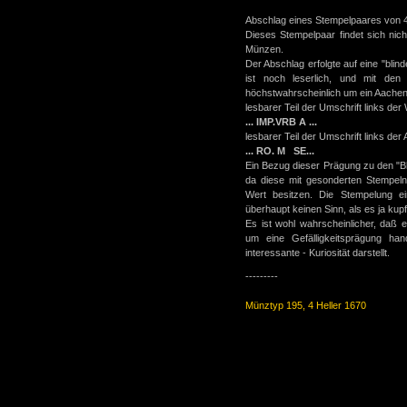
Abschlag eines Stempelpaares von 4
Dieses Stempelpaar findet sich nic
Münzen.
Der Abschlag erfolgte auf eine "blind
ist noch leserlich, und mit den
höchstwahrscheinlich um ein Aachen
lesbarer Teil der Umschrift links der
... IMP.VRB A ...
lesbarer Teil der Umschrift links der 
... RO. M SE...
Ein Bezug dieser Prägung zu den "B
da diese mit gesonderten Stempe
Wert besitzen. Die Stempelung e
überhaupt keinen Sinn, als es ja kup
Es ist wohl wahrscheinlicher, daß 
um eine Gefälligkeitsprägung han
interessante - Kuriosität darstellt.
---------
Münztyp 195, 4 Heller 1670