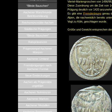
Viertel-Mariengroschen von 1496/98,
Diese
Zuordnung um die Zeit von 1490
"Blinde Bauschen"
Prägung deutlich vor 1420 anzuneh
Aachener Münzfreunde
Es gibt eine
Fremdprägung
genau di
Beitrittserklärung
Alpen, die nachweislich bereits unt
Vogt zu Köln, geschlagen wurde.
Reichsmünzstätte Aachen
Städtische Prägungen
Größe und Gewicht entsprechen dem
"Blinde Bauschen"
Ratspräsenzen
Prägestempel Aachener
Münzen
Aachener Umland
Fremdprägungen nach
Aachener Format
Neue Entdeckungen
Aachen als Prägestätte
ungeklärt
Aachener Notmünzen
Aachener Marken
Aachener Medaillen
Aachener Papiernotgeld