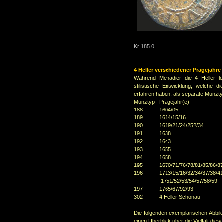
Kr 185.0
4 Heller verschiedener Prägejahre
Während Menadier die 4 Heller le
stilistische Entwicklung, welche 
erfahren haben, als separate Münzty
Münztyp Prägejahr(e)
188 1604/05
189 1614/15/16
190 1619/21/24/25?/34
191 1638
192 1643
193 1655
194 1658
195 1670/71/76/78/81/85/86/87/
196 1713/15/16/32/34/37/38/41/
1751/52/53/54/57/58/59
197 1765/67/92/93
302 4 Heller Schönau
Die folgenden exemplarischen Abbi
einen Überblick über die Vielfalt die