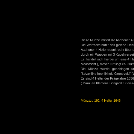
Diese Münze imitiert die Aachener 4
Die Wertseite nutzt das gleiche Des
Aachener 4 Hellern senkrecht über der
durch ein Wappen mit 3 Kugeln erset
Es handelt sich hierbei um eine 4 H
Maastricht ), dieser Ort liegt ca. 30
Die Münze wurde geschlagen unt
"keizerlijke heerlijkheid Gronsveld" 
Es sind 4 Heller der Prägejahre 163
( Dank an Klemens Bongard für diese
---------
Münztyp 192, 4 Heller 1643