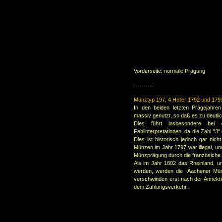
Vorderseite: normale Prägung Rü
---------
Münztyp 197, 4 Heller 1792 und 179
In den beiden letzten Prägejahre
massiv genutzt, so daß es zu deutl
Dies führt insbesondere bei
Fehlinterpretationen, da die Zahl "3"
Dies ist historisch jedoch gar nich
Münzen im Jahr 1797 war illegal, u
Münzprägung durch die französiche
Als im Jahr 1802 das Rheinland, un
werden, werden die Aachener Münz
verschwinden erst nach der Annekt
dem Zahlungsverkehr.