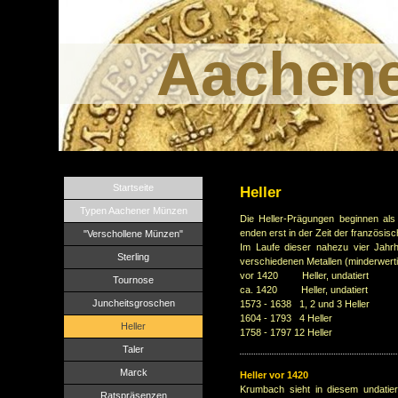
Aachen
Startseite
Heller
Typen Aachener Münzen
Die Heller-Prägungen beginnen als
enden erst in der Zeit der französi
"Verschollene Münzen"
Im Laufe dieser nahezu vier Jahr
Sterling
verschiedenen Metallen (minderwerti
vor 1420 Heller, undatiert
Tournose
ca. 1420 Heller, undatiert
Juncheitsgroschen
1573 - 1638 1, 2 und 3 Heller
1604 - 1793 4 Heller
Heller
1758 - 1797 12 Heller
Taler
Marck
Heller vor 1420
Krumbach sieht in diesem undatier
Ratspräsenzen