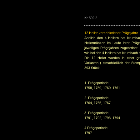
Kr 502.2
12 Heller verschiedener Prägejahre
Ähnlich den 4 Hellern hat Krumbach
Hellermünzen im Laufe ihrer Präg
jeweiligen Prägejahren zugeordnet
wie bei den 4 Hellern hat Krumbach al
Die 12 Heller wurden in einer gro
Varianten ( einschließlich der Ste
393 Stück.
1. Prägeperiode:
1758, 1759, 1760, 1761
2. Prägeperiode
1764, 1765, 1767
3. Prägeperiode
1791, 1792, 1793, 1794
4.Prägeperiode
1797