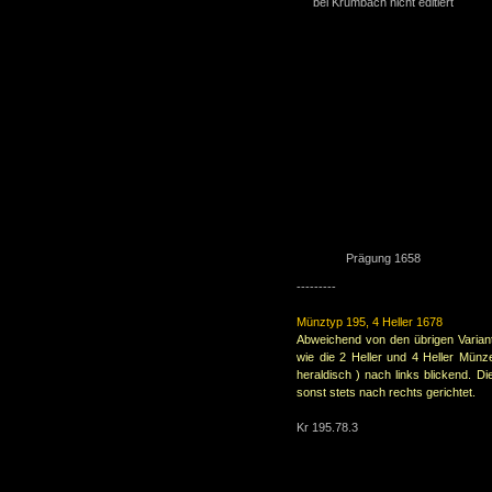
bei Krumbach nicht editiert
Prägung 1658 Überp
---------
Münztyp 195, 4 Heller 1678
Abweichend von den übrigen Variant
wie die 2 Heller und 4 Heller Münz
heraldisch ) nach links blickend. D
sonst stets nach rechts gerichtet.
Kr 195.78.3