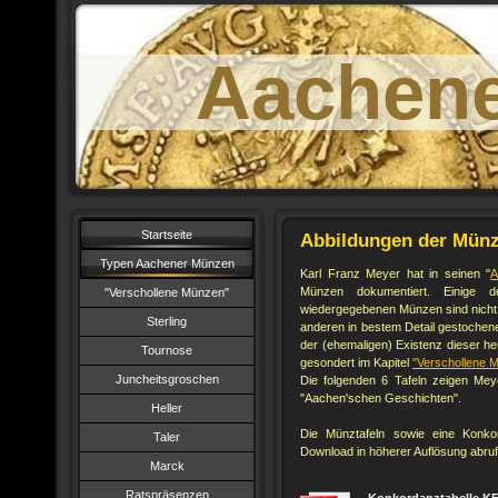
Aachen
Startseite
Abbildungen der Münz
Typen Aachener Münzen
Karl Franz Meyer hat in seinen "
A
Münzen dokumentiert. Einige 
"Verschollene Münzen"
wiedergegebenen Münzen sind nicht a
Sterling
anderen in bestem Detail gestochen
der (ehemaligen) Existenz dieser h
Tournose
gesondert im Kapitel
"Verschollene 
Juncheitsgroschen
Die folgenden 6 Tafeln zeigen Me
"Aachen'schen Geschichten".
Heller
Die Münztafeln sowie eine Konko
Taler
Download in höherer Auflösung abruf
Marck
Ratspräsenzen