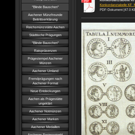
Konkordanztabelle KF
Konkordanztabelle KF_M
"Blinde Bauschen"
PDF-Dokument [47.0 K
Aachener Münzfreunde
Beitrittserklärung
Reichsmünzstätte Aachen
Städtische Prägungen
"Blinde Bauschen"
Ratspräsenzen
Prägestempel Aachener
Münzen
Aachener Umland
Fremdprägungen nach
Aachener Format
Neue Entdeckungen
Aachen als Prägestätte
ungeklärt
Aachener Notmünzen
Aachener Marken
Aachener Medaillen
Aachener Papiernotgeld