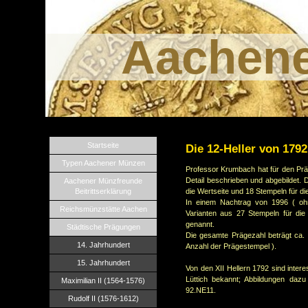
Aachen
Startseite
Die 12-Heller von 1792
Typen Aachener Münzen
Professor Krumbach hat für den Prä
Detail beschrieben und abgebildet.
Aachener Münzfreunde
Beitrittserklärung
die Wertseite und 18 Stempeln für die
In einem Nachtrag von 1996 ( oh
Reichsmünzstätte Aachen
Varianten aus 27 Stempeln für die 
genannt.
Städtische Prägungen
Die gesamte Prägezahl beträgt ca.
14. Jahrhundert
Anzahl der Prägestempel ).
15. Jahrhundert
Von den XII Hellern 1792 sind inte
Lüttich bekannt; Abbildungen dazu
Maximilian II (1564-1576)
92.NE11.
Rudolf II (1576-1612)