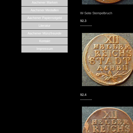
Aachener Marken
Aachener Medaillen
W-Seite Stempelbruch
Aachener Papiernotgeld
92.3
Literatur
----------
Aachener Münzfreunde
Kontakt
Impressum
92.4
----------