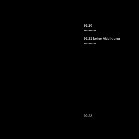
92.20
----------
92.21 keine Abbildung
----------
92.22
----------