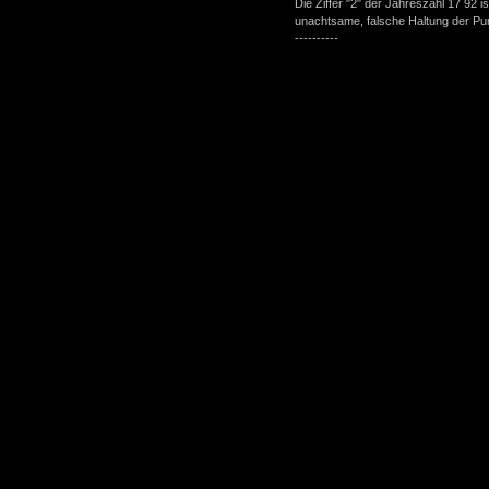
Die Ziffer "2" der Jahreszahl 17 92 
unachtsame, falsche Haltung der Pu
----------