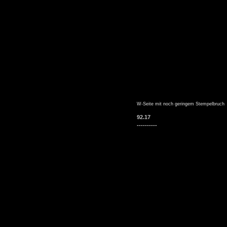
W-Seite mit noch geringem Stempelbruch
92.17
----------