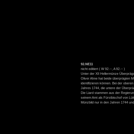
92.NE11
nicht editiert ( W
92.--
, A 92.-- )
Unter der XII Hellermünze Überpräg
Oliver Ahne hat beide überprägten M
identifizieren können. Bei der obere
Jahres 1744, die untere der Überp
Die Liard stammen aus der Regierun
seinem Amt als Fürstbischof von Lüt
Münzbild nur in den Jahren 1744 un