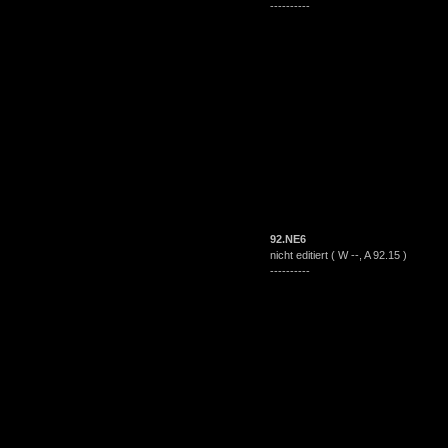
----------
92.NE6
nicht editiert ( W --, A 92.15 )
----------