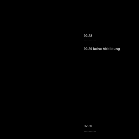
92.28
----------
92.29 keine Abbildung
----------
92.30
----------