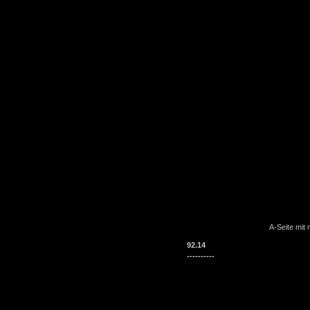
A-Seite mit massive
92.14
----------