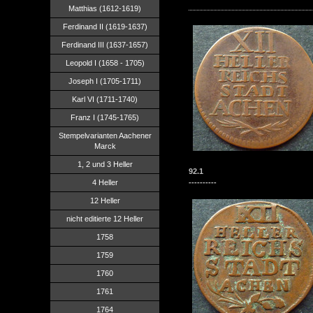
Matthias (1612-1619)
Ferdinand II (1619-1637)
Ferdinand III (1637-1657)
Leopold I (1658 - 1705)
Joseph I (1705-1711)
Karl VI (1711-1740)
Franz I (1745-1765)
Stempelvarianten Aachener
Marck
1, 2 und 3 Heller
92.1
4 Heller
----------
12 Heller
nicht editierte 12 Heller
1758
1759
1760
1761
1764