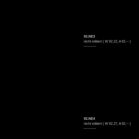
92.NE3
nicht editiert ( W 92.22, A 92.-- )
----------
92.NE4
nicht editiert ( W 92.27, A 92.-- )
----------