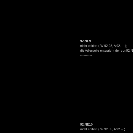
92.NE9
nicht editiert ( W
92.28
, A 92. -- );
die Adlerseite entspricht der von92.
----------
92.NE10
nicht editiert ( W
92.35
, A 92.-- )