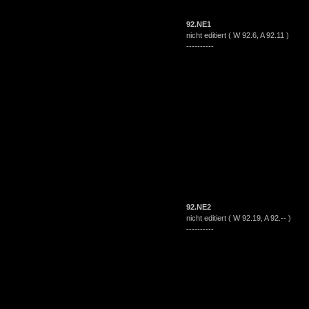
92.NE1
nicht editiert ( W 92.6, A 92.11 )
----------
92.NE2
nicht editiert ( W 92.19, A 92.-- )
----------