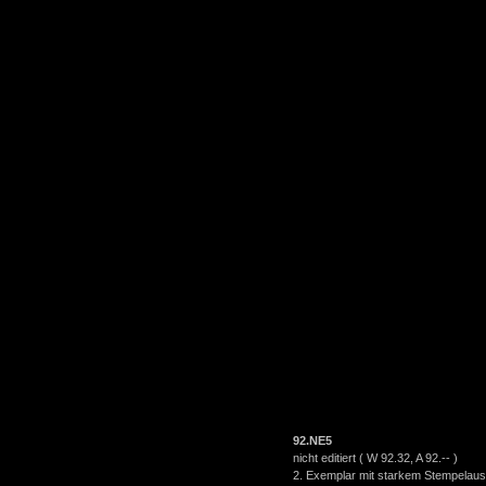
92.NE5
nicht editiert ( W 92.32, A 92.-- )
2. Exemplar mit starkem Stempelau