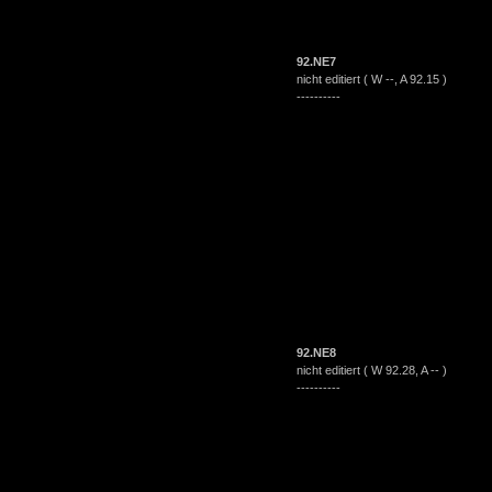
92.NE7
nicht editiert ( W --, A 92.15 )
----------
92.NE8
nicht editiert ( W
92.28
, A -- )
----------