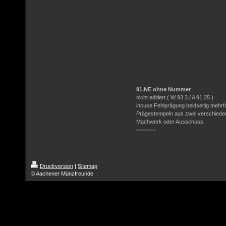
91.NE ohne Nummer
nicht editiert ( W 93.3 / A 91.25 )
incuse Fehlprägung beidseitig mehr
Prägestempeln aus zwei verschieden
Machwerk oder Ausschuss.
----------
Druckversion
|
Sitemap
© Aachener Münzfreunde