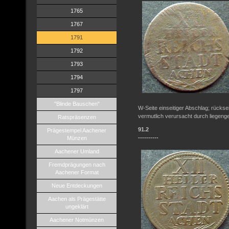
1765
1767
1791
1792
1793
1794
1797
"Blinde Bauschen"
W-Seite einseitiger Abschlag; rückse
vermutlich verursacht durch liegeng
Ratspräsenzen
91.2
Prägestempel Aachener
----------
Münzen
Aachener Umland
Fremdprägungen nach
Aachener Format
Neue Entdeckungen
Aachen als Prägestätte
ungeklärt
Aachener Notmünzen