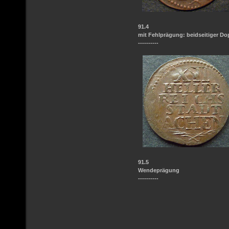
91.4
mit Fehlprägung: beidseitiger Do
----------
91.5
Wendeprägung
----------