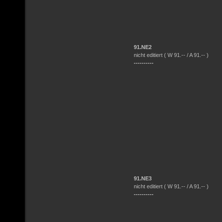
91.NE2
nicht editiert ( W 91.-- / A 91.-- )
----------
91.NE3
nicht editiert ( W 91.-- / A 91.-- )
----------