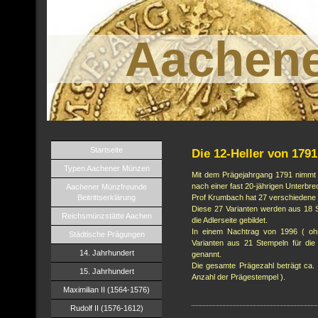
Aachen
Startseite
Die 12-Heller von 1791
Typen Aachener Münzen
Mit dem Prägejahrgang 1791 nimmt d
nach einer fast 20-jährigen Unterbre
Aachener Münzfreunde
Beitrittserklärung
Prof Krumbach hat 27 verschiedene V
Diese 27 Varianten werden aus 18 S
Reichsmünzstätte Aachen
die Adlerseite gebildet.
In einem Nachtrag von 1996 ( oh
Städtische Prägungen
Varianten aus 21 Stempeln für die 
14. Jahrhundert
genannt.
Die gesamte Prägezahl beträgt ca.
15. Jahrhundert
Anzahl der Prägestempel ).
Maximilian II (1564-1576)
Rudolf II (1576-1612)