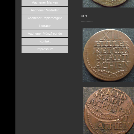
Aachener Marken
Aachener Medaillen
91.3
Aachener Papiernotgeld
----------
Literatur
Aachener Münzfreunde
Kontakt
Impressum