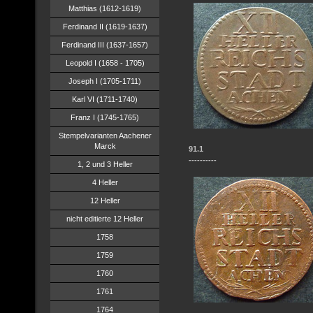
Matthias (1612-1619)
Ferdinand II (1619-1637)
Ferdinand III (1637-1657)
Leopold I (1658 - 1705)
Joseph I (1705-1711)
Karl VI (1711-1740)
Franz I (1745-1765)
Stempelvarianten Aachener
Marck
91.1
----------
1, 2 und 3 Heller
4 Heller
12 Heller
nicht editierte 12 Heller
1758
1759
1760
1761
1764