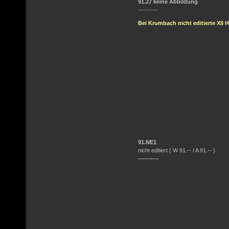
91.27 keine Abbildung
----------
Bei Krumbach nicht editierte XII H
91.NE1
nicht editiert ( W 91.-- / A 91.-- )
----------