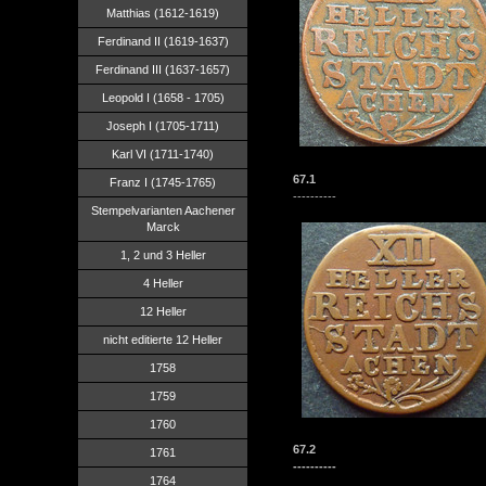
Matthias (1612-1619)
Ferdinand II (1619-1637)
Ferdinand III (1637-1657)
Leopold I (1658 - 1705)
Joseph I (1705-1711)
Karl VI (1711-1740)
67.1
Franz I (1745-1765)
----------
Stempelvarianten Aachener
Marck
1, 2 und 3 Heller
4 Heller
12 Heller
nicht editierte 12 Heller
1758
1759
1760
67.2
1761
----------
1764