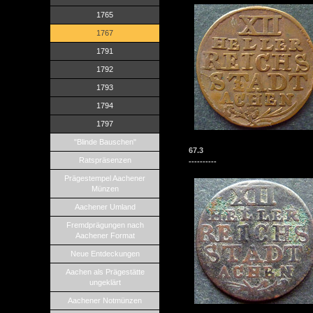
1765
1767
1791
1792
1793
1794
1797
"Blinde Bauschen"
67.3
Ratspräsenzen
----------
Prägestempel Aachener
Münzen
Aachener Umland
Fremdprägungen nach
Aachener Format
Neue Entdeckungen
Aachen als Prägestätte
ungeklärt
Aachener Notmünzen