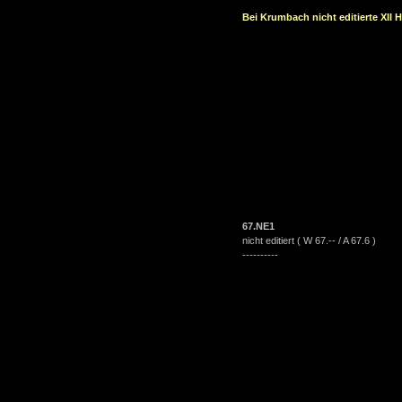
Bei Krumbach nicht editierte XII H
67.NE1
nicht editiert ( W 67.-- / A 67.6 )
----------