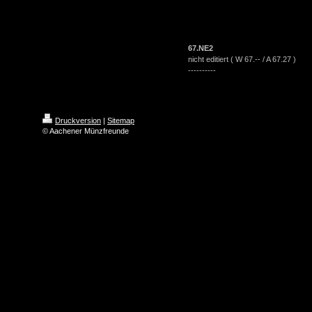
67.NE2
nicht editiert ( W 67.-- / A 67.27 )
----------
Druckversion
|
Sitemap
© Aachener Münzfreunde