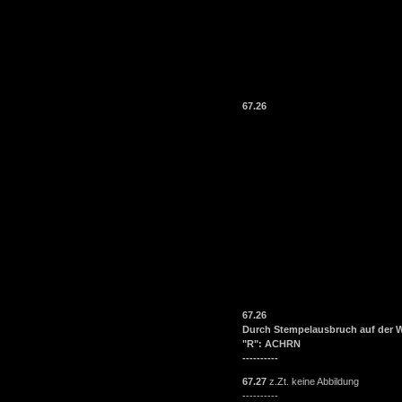
67.26
67.26
Durch Stempelausbruch auf der We
"R": ACHRN
----------
67.27
z.Zt. keine Abbildung
----------