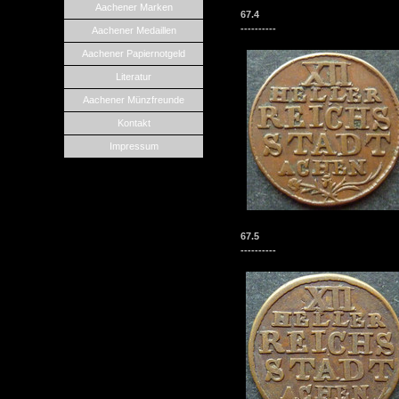
Aachener Marken
67.4
----------
Aachener Medaillen
Aachener Papiernotgeld
Literatur
Aachener Münzfreunde
Kontakt
Impressum
67.5
----------