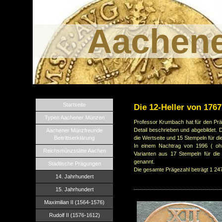
Aachen
Startseite
Die 12-Heller von 1767
Typen Aachener Münzen
Professor Krumbach hat für den Prä
Detail beschrieben und abgebildet.
Aachener Münzfreunde
Beitrittserklärung
die Wertseite und 15 Stempeln für die
In einem Nachtrag von 1996 ( oh
Reichsmünzstätte Aachen
Varianten aus 17 Stempeln für die 
genannt.
Städtische Prägungen
Die gesamte Prägezahl beträgt 1 24
14. Jahrhundert
15. Jahrhundert
Maximilian II (1564-1576)
Rudolf II (1576-1612)