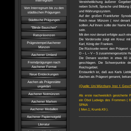
Interregnum
Vereinheitlichung äußerer Gegeben
neben Schrift, Sprache und Bildung 
Vom Interregnum bis zu den
und Währungssystem.
städtischen Prägungen
Auf der großen Frankfurter Synode
Städtische Prägungen
Reich neue Münzen ( novi denarii 
sollten. Auf ihnen sollte der Name Ka
"Blinde Bauschen"
sein.
Mit den novi denarii erfolgte auch ei
Ratspräsenzen
Die Vorderseite zeigt ein Kreuz
Prägestempel Aachener
Karl, König der Franken.
Münzen
Die Rückseite nennt den Prägeort u
O – L – V – S zusammengesetzte H
Aachener Umland
Die Denare wurden in etwa 60 üb
Fremdprägungen nach
geschlagen. Die Schwerpunkte de
Aachener Format
Reichsgebiet .
Erstaunlich ist, daß aus Karls Lieb
Neue Entdeckungen
Aachen als Prägeort genannt, bekann
Aachen als Prägestätte
(Quelle: Uni Würzburg, Inst. f. Gesc
ungeklärt
Aachener Notmünzen
Als erste nachweislich gesicherte 
ein Obol Ludwigs des Frommen ( 814
Aachener Marken
SPAIA
Aachener Medaillen
( Men.1; Krumb.K9 ).
Aachener Papiernotgeld
Literatur