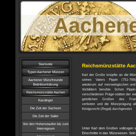
Aachen
Startseite
Reichsmünzstätte Aa
Typen Aachener Münzen
Karl der Große knüpfte an die Mü
seines Vaters Pippin (751-768
Aachener Münzfreunde
Beitrittserklärung
wiederum auf merowingischen und
Vorbildern beruhte. Schon Pippin
Reichsmünzstätte Aachen
verschiedenen Präge-stätten der wel
geistlichen Großen des Frank
Karolinger
verboten und die Münzprägung als
Die Zeit der Sachsen
Königsrecht (Regal) durchgesetzt.
Die Zeit der Salier
Von den Hohenstaufen bis zum
Unter Karl dem Großen vollzogen si
Interregnum
Einschnitte in das Münzwesen. Sein