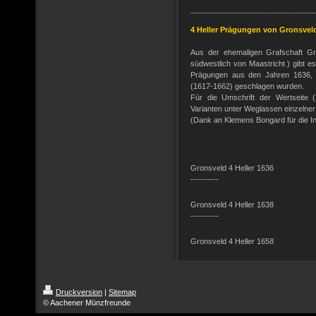
4 Heller Prägungen von Gronsvel
Aus der ehemaligen Grafschaft Gron
südwestlich von Maastricht ) gibt 
Prägungen aus den Jahren 1636, 
(1617-1662) geschlagen wurden.
Für die Umschrift der Wertseite 
Varianten unter Weglassen einzelne
(Dank an Klemens Bongard für die In
Gronsveld 4 Heller 1636
----------
Gronsveld
4 Heller 1638
----------
Gronsveld
4 Heller 1658
Druckversion
|
Sitemap
© Aachener Münzfreunde