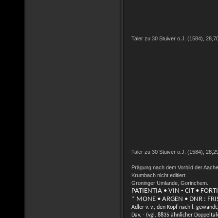
Taler zu 30 Stuiver o.J. (1584), 28,7
Taler zu 30 Stuiver o.J. (1584), 28,2
Prägung nach dem Vorbild der Aache
Krumbach nicht editiert.
Groninger Umlande, Gorinchem.
PATIENTIA • VIN - CIT • FOR
* MONE • ARGEN • DNR : FRIS
Adler v. v., den Kopf nach l. gewandt,
Dav. - (vgl. 8835 ähnlicher Doppeltal