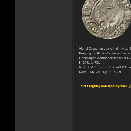
Viertel Groschen von Anholt ( Kreis 
Prägung
im Stil des Aachener Vierte
Geschlagen wahrscheinlich unter Gis
II (1451-1473).
GISEBER T : DE : BA // +MONETA
Roest 16A, v.d.Chijs VIII.5 var.
Taler Prägung von Appingedam (K