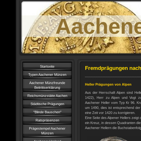
Aachen
Startseite
Fremdprägungen nach
Typen Aachener Münzen
Aachener Münzfreunde
Heller Prägungen von Alpen
Beitrittserklärung
Aus der Herrschaft Alpen sind Hell
Reichsmünzstätte Aachen
1422), Herr zu Alpen und Vogt zu
Aachener Heller vom Typ Kr 96. Kru
Städtische Prägungen
um 1490, dies ist entsprechend der
"Blinde Bauschen"
eine Zeit vor 1420 zu korrigieren.
Eine Seite des Alpener Hellers zeigt 
Ratspräsenzen
ein Kreuz, in dessen Quadranten die
Aachener Hellern die Buchstabenfol
Prägestempel Aachener
Münzen