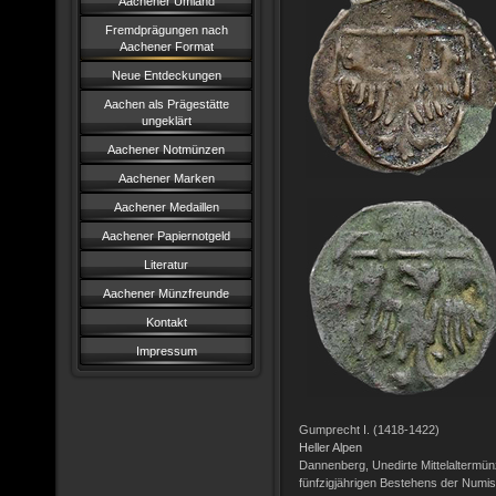
Aachener Umland
Fremdprägungen nach
Aachener Format
Neue Entdeckungen
Aachen als Prägestätte
ungeklärt
Aachener Notmünzen
Aachener Marken
Aachener Medaillen
Aachener Papiernotgeld
Literatur
Aachener Münzfreunde
Kontakt
Impressum
Gumprecht I. (1418-1422)
Heller Alpen
Dannenberg, Unedirte Mittelaltermünz
fünfzigjährigen Bestehens der Numis