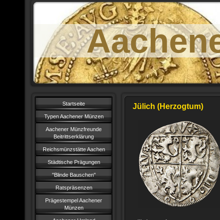
Aachen
Startseite
Jülich (Herzogtum)
Typen Aachener Münzen
Aachener Münzfreunde
Beitrittserklärung
Reichsmünzstätte Aachen
Städtische Prägungen
"Blinde Bauschen"
Ratspräsenzen
Prägestempel Aachener
Münzen