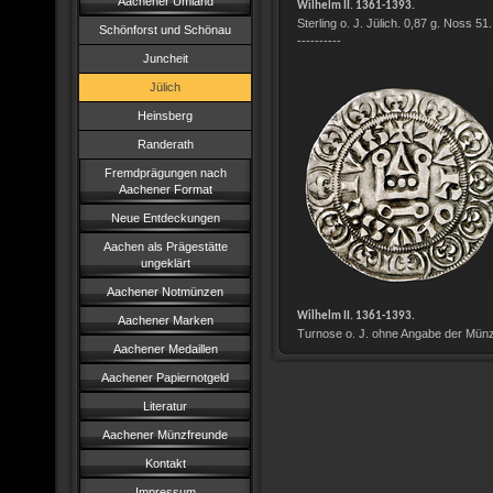
Aachener Umland
Wilhelm II. 1361-1393.
Sterling o. J. Jülich. 0,87 g. Noss 51.
Schönforst und Schönau
----------
Juncheit
Jülich
Heinsberg
Randerath
Fremdprägungen nach
Aachener Format
Neue Entdeckungen
Aachen als Prägestätte
ungeklärt
Aachener Notmünzen
Wilhelm II. 1361-1393.
Aachener Marken
Turnose o. J. ohne Angabe der Münzs
Aachener Medaillen
Aachener Papiernotgeld
Literatur
Aachener Münzfreunde
Kontakt
Impressum