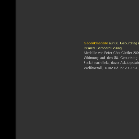
Gedenkmedaille
auf 80. Geburtstag
Dr.med. Bernhard Bösing.
Medaille von Peter Götz Güttler 200
Widmung auf den 80. Geburtstag 
Sockel nach links, davor Äskulapstab
Weißmetall,
DGKM Bd. 27 2003.13.