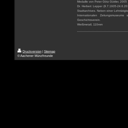
Medaille von Peter Götz Güttler, 2005
Dr. Herbert Lepper (9.7.1935-24.6.2
Stadtarchives. Neben einer Lehrtätigk
Internationalen Zeitungsmuseums 
Geschichtsverein.
Weißmetall, 110mm
Druckversion
|
Sitemap
© Aachener Münzfreunde