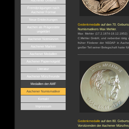
Aachener Umland
Fremdprägungen nach
Aachener Format
Neue Entdeckungen
Gedenkmedaille
auf den 70. Geburt
Aachen als Prägestätte
Numismatikers Max Mehler.
ungeklärt
Max Mehler (17.2.1874-18.12.1952)
C.Mehler GmbH, und nebenbei tätig al
Aachener Notmünzen
früher Förderer der NSDAP in Aachen,
Aachener Marken
großer Teil seiner Belegschaft hatte 
Aachener Medaillen
Aachener Papiernotgeld
Literatur
Aachener Münzfreunde
Medaillen der AMF
Aachener Numismatiker
Kontakt
Impressum
Gedenkmedaille
auf den 80. Geburt
Vorsitzenden der Aachener Münzfreu