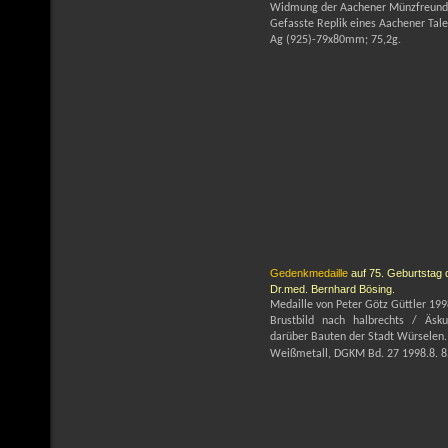
Widmung der Aachener Münzfreunde
Gefasste Replik eines Aachener Tale
Ag (925)-79x80mm; 75,2g.
Gedenkmedaille
auf 75. Geburtstag
Dr.med. Bernhard Bösing.
Medaille von Peter Götz Güttler 199
Brustbild nach halbrechts / Äsk
darüber Bauten der Stadt Würselen.
Weißmetall,
DGKM Bd. 27 1998.8. 8