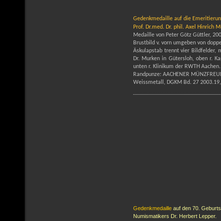
Gedenkmedaille
auf die Emeritieru
Prof. Dr.med. Dr. phil. Axel Hinrich 
Medaille von Peter Götz Güttler, 20
Brustbild v. vorn umgeben von doppe
Äskulapstab trennt vier Bildfelder, 
Dr. Murken in Gütersloh, oben r. K
unten r. Klinikum der RWTH Aachen.
Randpunze: AACHENER MÜNZFREU
Weissmetall, DGKM Bd. 27 2003.19
Gedenkmedaille
auf den 70. Geburts
Numismatikers Dr. Herbert Lepper.