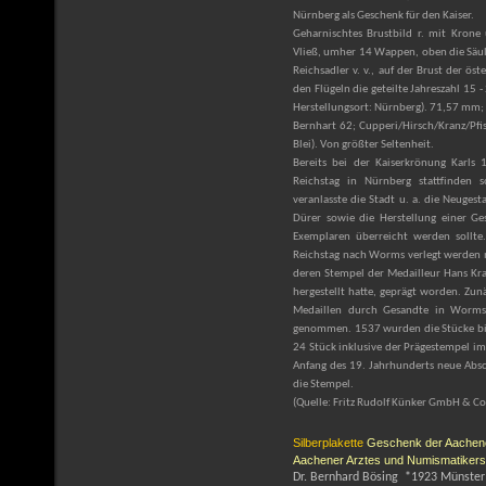
Nürnberg als Geschenk für den Kaiser.
Geharnischtes Brustbild r. mit Kron
Vließ, umher 14 Wappen, oben die Säule
Reichsadler v. v., auf der Brust der ö
den Flügeln die geteilte Jahreszahl 15
Herstellungsort: Nürnberg). 71,57 mm;
Bernhart 62; Cupperi/Hirsch/Kranz/Pfist
Blei). Von größter Seltenheit.
Bereits bei der Kaiserkrönung Karls 
Reichstag in Nürnberg stattfinden so
veranlasste die Stadt u. a. die Neuges
Dürer sowie die Herstellung einer Ge
Exemplaren überreicht werden sollte
Reichstag nach Worms verlegt werden m
deren Stempel der Medailleur Hans Kr
hergestellt hatte, geprägt worden. Zun
Medaillen durch Gesandte in Worms
genommen. 1537 wurden die Stücke bis
24 Stück inklusive der Prägestempel im
Anfang des 19. Jahrhunderts neue Absc
die Stempel.
(Quelle: Fritz Rudolf Künker GmbH & Co
Silberplakette
Geschenk der
Aachen
Aachener Arztes und Numismatikers
Dr. Bernhard Bösing *1923 Münster 