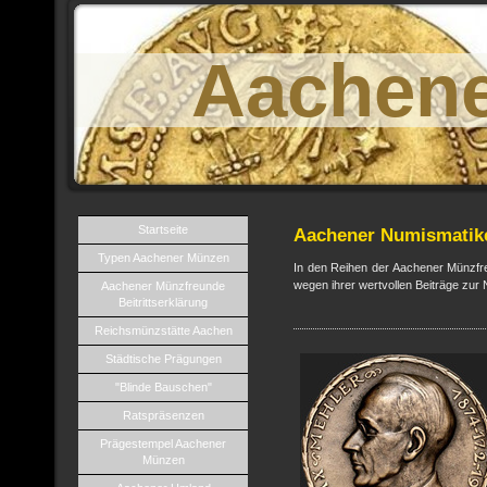
Aachen
Startseite
Aachener Numismatik
Typen Aachener Münzen
In den Reihen der Aachener Münzfre
wegen ihrer wertvollen Beiträge zur
Aachener Münzfreunde
Beitrittserklärung
Reichsmünzstätte Aachen
Städtische Prägungen
"Blinde Bauschen"
Ratspräsenzen
Prägestempel Aachener
Münzen