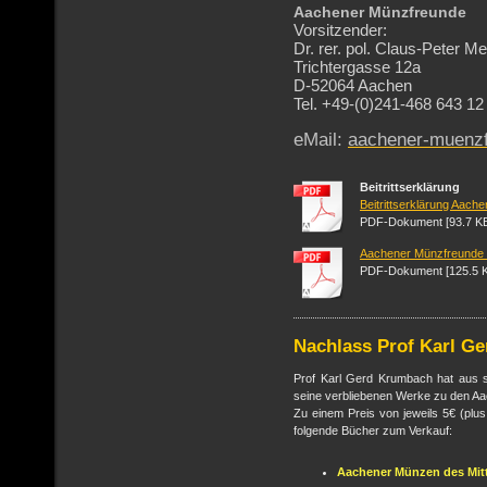
Aachener Münzfreunde
Vorsitzender:
Dr. rer. pol. Claus-Peter M
Trichtergasse 12a
D-52064 Aachen
Tel. +49-(0)241-468 643 12
eMail:
aachener-muenz
Beitrittserklärung
Beitrittserklärung Aache
PDF-Dokument [93.7 K
Aachener Münzfreunde 
PDF-Dokument [125.5 
Nachlass Prof Karl G
Prof Karl Gerd Krumbach hat aus
seine verbliebenen Werke zu den A
Zu einem Preis von jeweils 5€ (plu
folgende Bücher zum Verkauf:
Aachener Münzen des Mitt