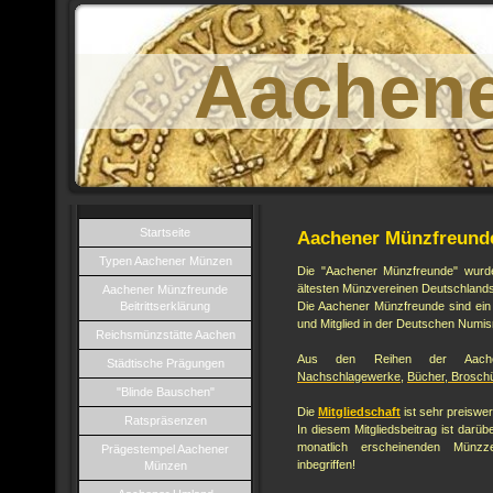
Aachen
Startseite
Aachener Münzfreund
Typen Aachener Münzen
Die "Aachener Münzfreunde" wurd
ältesten Münzvereinen Deutschlands
Aachener Münzfreunde
Beitrittserklärung
Die Aachener Münzfreunde sind ein
und Mitglied in der Deutschen Numis
Reichsmünzstätte Aachen
Aus den Reihen der Aachen
Städtische Prägungen
Nachschlagewerke
,
Bücher, Brosch
"Blinde Bauschen"
Die
Mitgliedschaft
ist sehr preiswer
Ratspräsenzen
In diesem Mitgliedsbeitrag ist dar
monatlich erscheinenden Münzzei
Prägestempel Aachener
inbegriffen!
Münzen