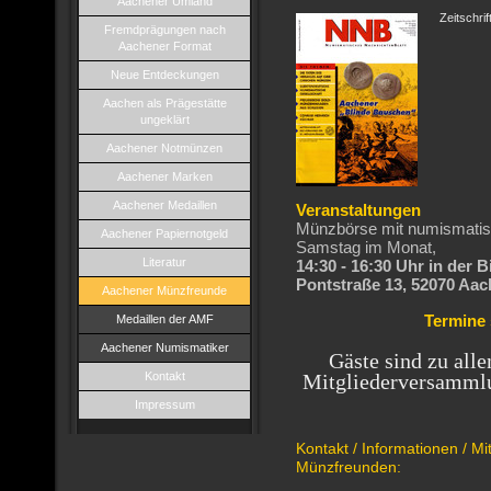
Aachener Umland
Zeitschri
Fremdprägungen nach
Aachener Format
Neue Entdeckungen
Aachen als Prägestätte
ungeklärt
Aachener Notmünzen
Aachener Marken
Aachener Medaillen
Veranstaltungen
Münzbörse mit numismatis
Aachener Papiernotgeld
Samstag im Monat,
Literatur
14:30 - 16:30 Uhr in der
B
Pontstraße 13
, 52070 Aa
Aachener Münzfreunde
Medaillen der AMF
Termine 
Aachener Numismatiker
Gäste sind zu all
Kontakt
Mitgliederversammlu
Impressum
Kontakt / Informationen / Mi
Münzfreunden: